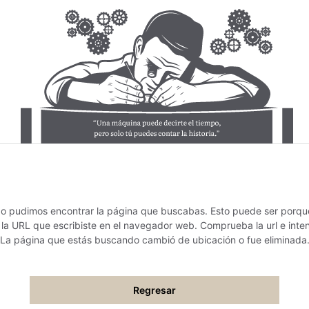
o pudimos encontrar la página que buscabas. Esto puede ser porqu
 la URL que escribiste en el navegador web. Comprueba la url e int
La página que estás buscando cambió de ubicación o fue eliminada
Regresar