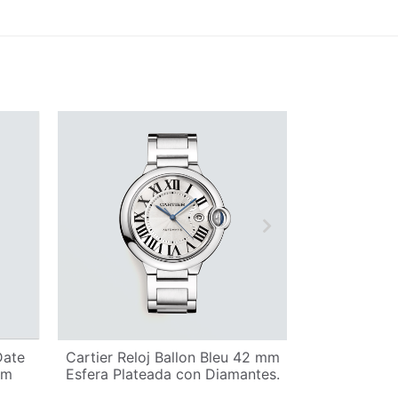
Date
Cartier Reloj Ballon Bleu 42 mm
Montblanc
mm
Esfera Plateada con Diamantes.
Automat