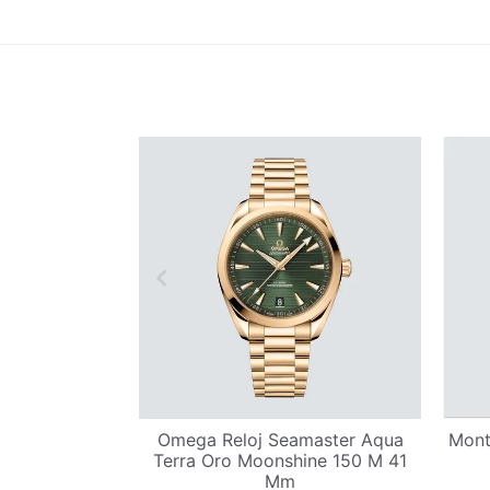
master 300
Omega Reloj Seamaster Aqua
Mont
n Correa de
Terra Oro Moonshine 150 M 41
1 mm
Mm