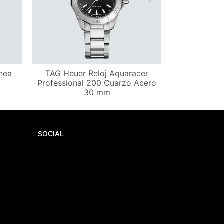
nea
TAG Heuer Reloj Aquaracer
TAG Heuer R
Professional 200 Cuarzo Acero
Bull Rac
30 mm
SOCIAL