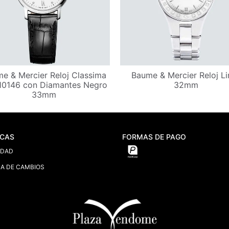
e & Mercier Reloj Classima
Baume & Mercier Reloj Li
0146 con Diamantes Negro
32mm
33mm
ICAS
FORMAS DE PAGO
IDAD
CA DE CAMBIOS