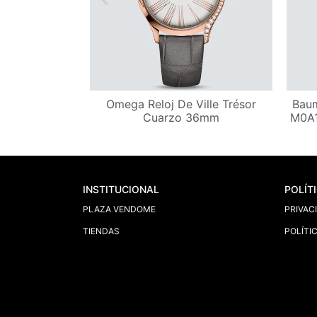
nk Française
Omega Reloj De Ville Trésor
Baum
 mm x 27 mm
Cuarzo 36mm
M0A1
INSTITUCIONAL
POLÍT
PLAZA VENDOME
PRIVAC
TIENDAS
POLÍTI