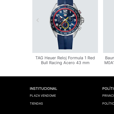
tant Reloj
TAG Heuer Reloj Formula 1 Red
Baum
ÉE LADIES
Bull Racing Acero 43 mm
M0A1
mm
INSTITUCIONAL
POLÍT
PLAZA VENDOME
PRIVAC
TIENDAS
POLÍTI