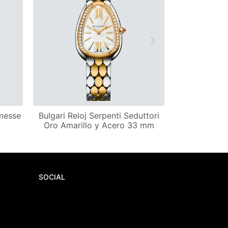
messe
Bulgari Reloj Serpenti Seduttori
Bulgari Reloj 
Oro Amarillo y Acero 33 mm
y Oro Ros
Diam
SOCIAL