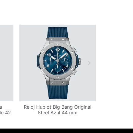
a
Reloj Hublot Big Bang Original
Panerai R
de 42
Steel Azul 44 mm
Quarantaq
Oroc