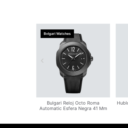
Bvlgari Watches
aster Diver
Bulgari Reloj Octo Roma
Hublo
con Correa de
Automatic Esfera Negra 41 Mm
2 mm