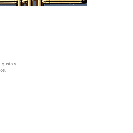
u gusto y
vos.