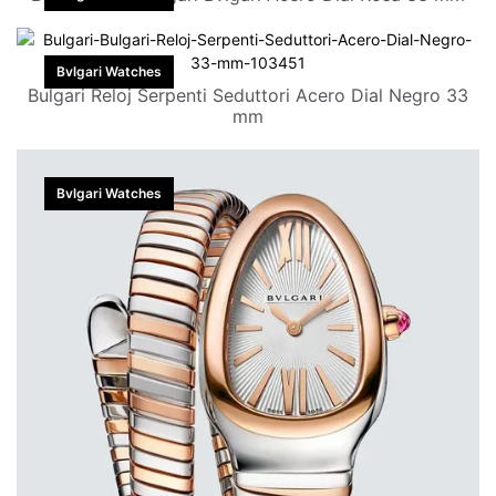
Bvlgari Watches
Bulgari Reloj Serpenti Seduttori Acero Dial Negro 33
mm
Bvlgari Watches