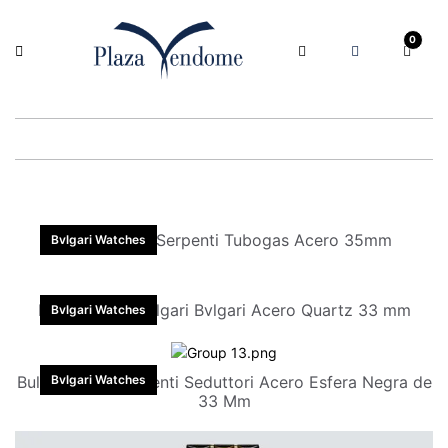
0
Bvlgari Reloj Serpenti Tubogas Acero 35mm
Bvlgari Watches
Bulgari Reloj Bvlgari Bvlgari Acero Quartz 33 mm
Bvlgari Watches
Bulgari Reloj Serpenti Seduttori Acero Esfera Negra de
Bvlgari Watches
33 Mm