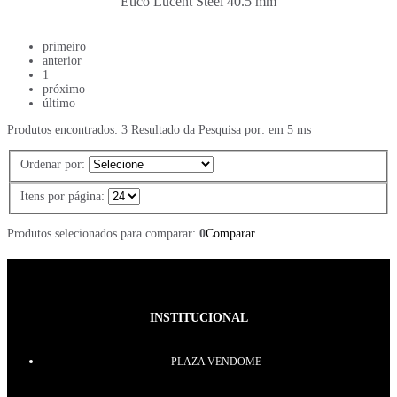
Ético Lucent Steel 40.5 mm
primeiro
anterior
1
próximo
último
Produtos encontrados:
3
Resultado da Pesquisa por:
em
5 ms
Ordenar por:
Itens por página:
Produtos selecionados para comparar:
0
Comparar
INSTITUCIONAL
PLAZA VENDOME