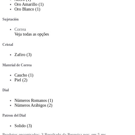
Oro Amarillo (1)
Oro Blanco (1)
Sujetación
Correa
Veja todas as opções
Cristal
Zafiro (3)
Material de Correa
Caucho (1)
Piel (2)
Dial
Números Romanos (1)
Números Arábigos (2)
Patron del Dial
Solido (3)
Produtos encontrados:
3
Resultado da Pesquisa por:
em
5 ms