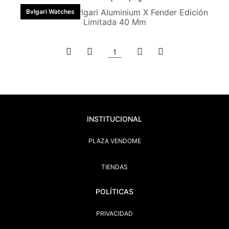
Bulgari Reloj Bvlgari Aluminium X Fender Edición
Bvlgari Watches
Limitada 40 Mm
1
INSTITUCIONAL
PLAZA VENDOME
TIENDAS
POLÍTICAS
PRIVACIDAD