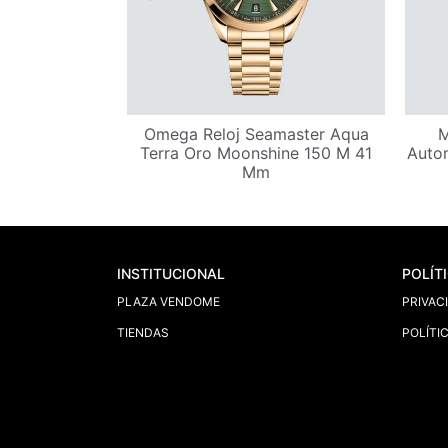
858 Geosphere
Omega Reloj Seamaster Aqua
M
e Exploration
Terra Oro Moonshine 150 M 41
Auto
990 Pieces 42
Mm
INSTITUCIONAL
POLÍT
PLAZA VENDOME
PRIVAC
TIENDAS
POLÍTI