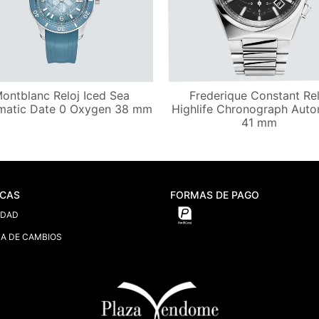
ontblanc Reloj Iced Sea
Frederique Constant Rel
matic Date 0 Oxygen 38 mm
Highlife Chronograph Auto
41 mm
ICAS
FORMAS DE PAGO
IDAD
CA DE CAMBIOS