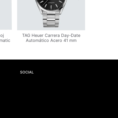
oj
TAG Heuer Carrera Day-Date
Omega Relo
matic
Automático Acero 41 mm
Acero
SOCIAL