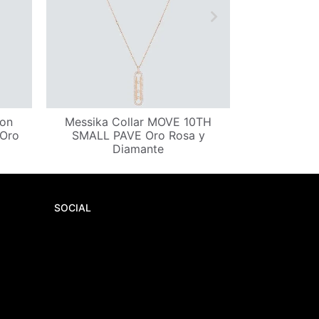
con
Messika Collar MOVE 10TH
Messika Col
 Oro
SMALL PAVE Oro Rosa y
D
Diamante
SOCIAL