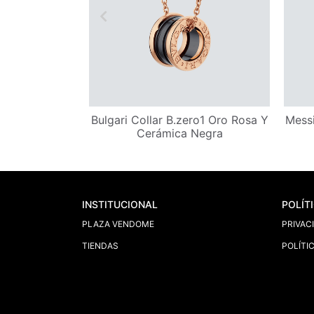
OVE Oro Rosa
Bulgari Collar B.zero1 Oro Rosa Y
Mess
te
Cerámica Negra
INSTITUCIONAL
POLÍT
PLAZA VENDOME
PRIVAC
TIENDAS
POLÍTI